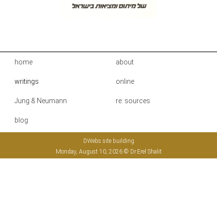
home
about
writings
online
Jung & Neumann
re: sources
blog
DWebs site building
Monday, August 10, 2026 © Dr.Erel Shalit