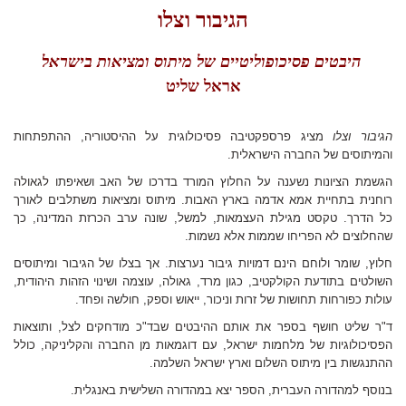
הגיבור וצלו
היבטים פסיכופוליטיים של מיתוס ומציאות בישראל
אראל שליט
הגיבור וצלו
מציג פרספקטיבה פסיכולוגית על ההיסטוריה, ההתפתחות
והמיתוסים של החברה הישראלית.
הגשמת הציונות נשענה על החלוץ המורד בדרכו של האב ושאיפתו לגאולה
רוחנית בתחיית אמא אדמה בארץ האבות. מיתוס ומציאות משתלבים לאורך
כל הדרך. טקסט מגילת העצמאות, למשל, שונה ערב הכרזת המדינה, כך
שהחלוצים לא הפריחו שממות אלא נשמות.
חלוץ, שומר ולוחם הינם דמויות גיבור נערצות. אך בצלו של הגיבור ומיתוסים
השולטים בתודעת הקולקטיב, כגון מרד, גאולה, עוצמה ושינוי הזהות היהודית,
עולות כפורחות תחושות של זרות וניכור, ייאוש וספק, חולשה ופחד.
ד"ר שליט חושף בספר את אותם ההיבטים שבד"כ מודחקים לצל, ותוצאות
הפסיכולוגיות של מלחמות ישראל, עם דוגמאות מן החברה והקליניקה, כולל
ההתנגשות בין מיתוס השלום וארץ ישראל השלמה.
בנוסף למהדורה העברית, הספר יצא במהדורה השלישית באנגלית.