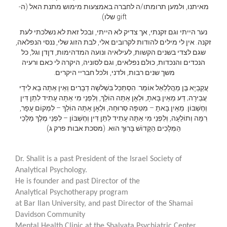
מאיתנו, ולמען תרומתו/ה לחברה באמצעות מימוש מתנת האל (ה-
gift שלו).
נער הייתי וגם זקנתי, אך צדיק לא הייתי, ובכל זאת לא נשלכתי לעת
זקנה. אין לי מילים להודות לקרובים אלי, לבת הזוג שלי, ננסי הנפלאה,
שגם לצדי בשנים הקשות, לעילאיה ונועה המדהימות, דןדן וגל, כל
הנכדים והנכדות, כולם נפלאים, וגם לסוניה, היקרה לי כאם ורעיה
משך שנים רבות, ולדני, ולכל חבריי היקרים.
עֲקַבְיָא בֶּן מַהֲלַלְאֵל אוֹמֵר: הִסְתַּכֵּל בִּשְׁלשָׁה דְבָרִים וְאֵין אַתָּה בָא לִידֵי
עֲבֵירָה; דַּע מֵאַיִן בָּאתָ, וּלְאָן אַתָּה הוֹלֵךְ, וְלִפְנֵי מִי אַתָּה עָתִיד לִתֵּן דִּין
וְחֶשְׁבּוֹן. מֵאַיִן בָּאתָ – מִטִּפָּה סְרוּחָה, וּלְאָן אַתָּה הוֹלֵךְ – לִמְקוֹם עָפָר,
רִמָּה וְתוֹלֵעָה, וְלִפְנֵי מִי אַתָּה עָתִיד לִתֵּן דִּין וְחֶשְׁבּוֹן – לִפְנֵי מֶלֶךְ מַלְכֵי
הַמְּלָכִים הַקָּדוֹשׁ בָּרוּךְ הוּא. (מסכת אבות פרק ג)
Dr. Shalit is a past President of the Israel Society of
Analytical Psychology.
He is founder and past Director of the
Analytical Psychotherapy program
at Bar Ilan University, and past Director of the Shamai
Davidson
Community
Mental Health Clinic at the Shalvata Psychiatric Center.