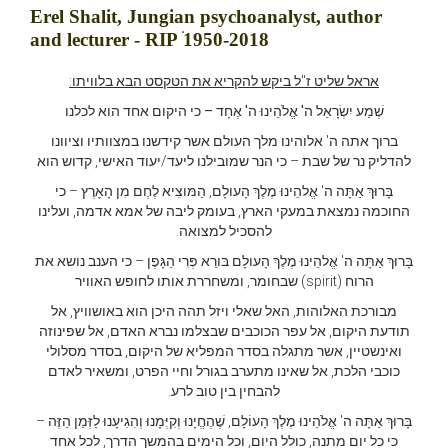
Erel Shalit, Jungian psychoanalyst, author
and lecturer - RIP ׂ1950-2018
אראל שליט ז"ל ביקש להקריא את הטקסט הבא בלוויתו:
שְׁמַע יִשְׂרָאֵל ה' אֱלֹהֵינוּ ה' אֶחָד – כי היקום אחד הוא לכלנו
ברוך אתה ה' אלוהינו מלך העולם אשר קידשנו במצוותיו וציוונו
להדליק נר של שבת – כי הנר שמובילנו ליעד/יעוד האישי, קדוש הוא
בָּרוּךְ אַתָּה ה' אֱלהֵינוּ מֶלֶךְ הָעולָם, הַמּוצִיא לֶחֶם מִן הָאָרֶץ – כי
החוכמה נמצאת במעקי הארץ, בעומק ליבה של אמא אדמה, ועלינו
להסכיל למצואה.
בָּרוּךְ אַתָּה ה' אֱלהֵינוּ מֶלֶךְ הָעולָם בּורֵא פְּרִי הַגָּפֶן – כי הענב נושא את
הרוח (spirit) שבחומר, ומשחררת אותו לחופש האוויר
מבורכת האלוהות, האל שאלי ויזל תהה היכן הוא באושוויץ, אל
תודעת היקום, אל עפר הכוכבים שבצלמו נברא האדם, אל שפינוזה
ואינשטיין, אשר מתגלה בסדר המפליא של היקום, בסדר מסלולי
כוכבי הלכת, אל שאינו מתערב בגורל וחיי הפרט, ומשאיר לאדם
להבחין בין טוב לרע.
בָּרוּךְ אַתָּה ה' אֱלֹהֵינוּ מֶלֶךְ הָעוֹלָם, שֶׁהֶחֱיָנוּ וְקִיְּמָנוּ וְהִגִיעָנוּ לַזְּמַן הַזֶּה –
כי כל יום מתנה, כולל היום, וכל הימים בהמשך הדרך, לכל אחד