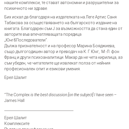
нашите комплекси, те стават автономни и разрушителни за
психичното ни здраве.
Бих искал да благодаря на издателката на Леге Артис Саня
Табакова за осъществяването на българското издание на
книгата. Благодарен съм Ј за възможността да стана един от
авторите във впечатляващата поредица
„Юнг&Последователи“.
Дължа признателност и на професор Марина Бояджиева,
също дългогодишен автор и преводач на К. Г. Юнг, М.-Л. фон
Франц и други психоаналитици. Макар да не чета кирилица, аз
съм убеден, че читателите ще извлекат полза от нейния
професионален опит и езикови умения.
Ерел Шалит
“The Complex
is the best discussion [on the subject] I have seen
–
James Hall
________________________________________
Ерел Шалит
Комплексите