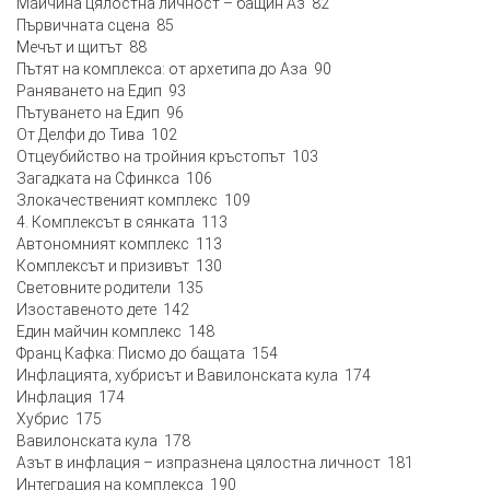
Майчина цялостна личност – бащин Аз 82
Първичната сцена 85
Мечът и щитът 88
Пътят на комплекса: от архетипа до Аза 90
Раняването на Едип 93
Пътуването на Едип 96
От Делфи до Тива 102
Отцеубийство на тройния кръстопът 103
Загадката на Сфинкса 106
Злокачественият комплекс 109
4. Комплексът в сянката 113
Автономният комплекс 113
Комплексът и призивът 130
Световните родители 135
Изоставеното дете 142
Един майчин комплекс 148
Франц Кафка: Писмо до бащата 154
Инфлацията, хубрисът и Вавилонската кула 174
Инфлация 174
Хубрис 175
Вавилонската кула 178
Азът в инфлация – изпразнена цялостна личност 181
Интеграция на комплекса 190