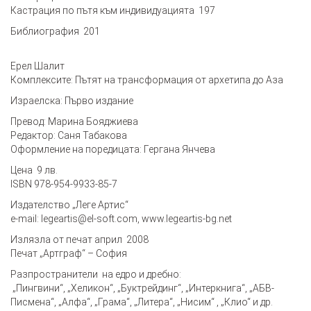
Кастрация по пътя към индивидуацията 197
Библиография 201
Ерел Шалит
Комплексите: Пътят на трансформация от архетипа до Аза
Израелска: Първо издание
Превод: Марина Бояджиева
Редактор: Саня Табакова
Оформление на поредицата: Гергана Янчева
Цена 9 лв.
ISBN 978-954-9933-85-7
Издателство „Леге Артис“
e-mail:
legeartis@el-soft.com
,
www.legeartis-bg.net
Излязла от печат април 2008
Печат „Артграф“ – София
Разпространители на едро и дребно:
„Пингвини“, „Хеликон“, „Буктрейдинг“, „Интеркнига“, „АБВ-
Писмена“, „Алфа“, „Грама“, „Литера“, „Нисим“ , „Клио“ и др.