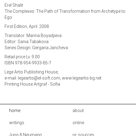
Erel Shalit
The Complexes: The Path of Transformation from Archetype to
Ego
First Edition, April 2008
Translator: Marina Boyadjieva
Editor: Sania Tabakova
Series Design: Gergana Jancheva
Retail price Lv. 9.00
ISBN 978-954-9933-85-7
Lege Artis Publishing House,
e-mail:
legeartis@el-soft.com
,
www.legeartis-bg.net
Printing House Artgraf - Sofia
home
about
writings
online
Jung & Neumann
re: sources