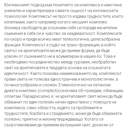
Юнгианският подход към понятието за комплекса е наистина
уникален и характеризира самата същност на юнгианската
психология. Комплексът не просто издава трудностите, които
изпитваме, както например когато нисшият комплекс
блокира свободата да осъзнаем себе си поради мъчителни
съмнения в себе си и чувство за неадекватност. Комплексите
по-скоро и преди всичко имат телеологична, целесъобразна
функция. Комплексът е съдът на транс¬формация, в който
светът на архетиповете може да приеме форма, да бъде
усвоен от съзнанието ни и асимилиран в нашия Аз. Това е
необходимо посредничество между суровия, необработен
свят на архетиповете и твърдата основа на осъзнатата
идентичност. Както показва наименованието му, комплексът
прави света не толкова едностранчив и монополистичен, а
по-многообразен и сложен. Етимологично на латински
думата комплекс (complecti)означава об¬граждам, обхващам,
оплитам. Парадоксално е, че архетиповият свят може да бъде
обхванат по един полезен начин единствено с помощта на
комплекса; само областта, където са проблемите и
трудностите, борбата и страданието, може да бъде обхваната
полезно, приятно и жизнеутвърждаващо. Когато се
съпротивляваме да приемем вътрешния свят, донасян от