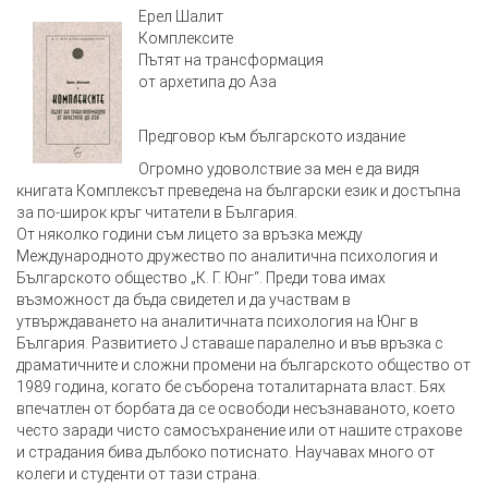
Ерел Шалит
Комплексите
Пътят на трансформация
от архетипа до Аза
Предговор към българското издание
Огромно удоволствие за мен е да видя
книгата Комплексът преведена на български език и достъпна
за по-широк кръг читатели в България.
От няколко години съм лицето за връзка между
Международното дружество по аналитична психология и
Българското общество „К. Г. Юнг“. Преди това имах
възможност да бъда свидетел и да участвам в
утвърждаването на аналитичната психология на Юнг в
България. Развитието Ј ставаше паралелно и във връзка с
драматичните и сложни промени на българското общество от
1989 година, когато бе съборена тоталитарната власт. Бях
впечатлен от борбата да се освободи несъзнаваното, което
често заради чисто самосъхранение или от нашите страхове
и страдания бива дълбоко потиснато. Научавах много от
колеги и студенти от тази страна.