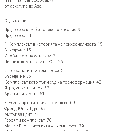
Пътят на трансформация
от архетипа до Аза
Съдържание:
Предговор към българското издание 9
Предговор 11
1. Комплексът в историята на психоанализата 15
Въведение 15
Изобилие от комплекси 22
Личните комплекси на Юнг 26
2. Психология на комплекса 35
Въведение 35
Комплексът като път и съд на трансформация 42
Ядро, клъстър и тон 52
Архетипът и Азът 61
3. Едип и архетиповият комплекс 69
Фройд, Юнг и Едип 69
Митът за Едип 73
Героят и комплексът 76
Марс и Ерос: енергията на комплекса 79